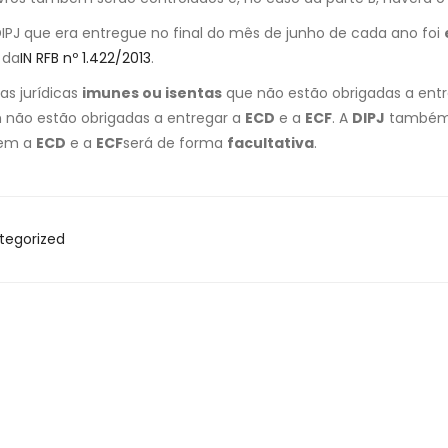
 DIPJ que era entregue no final do mês de junho de cada ano foi
da
IN RFB nº 1.422/2013
.
as jurídicas
imunes ou isentas
que não estão obrigadas a entr
não estão obrigadas a entregar a
ECD
e a
ECF
. A
DIPJ
também n
uem a
ECD
e a
ECF
será de forma
facultativa
.
tegorized