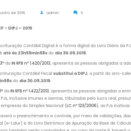
 junho de 2015
admin
0
F – DIPJ – 2015
Escrituração Contábil Digital é a forma digital do Livro Diário d
 é
até às 23h59min58s
do
dia 30.06.2015
.
 3º
da
IN RFB nº 1.420/2013
, apresenta as pessoas obrigadas a ado
scrituração Contábil Fiscal
substitui a DIPJ
, a partir do ano-cal
in58s
do
dia 30.09.2015
.
1º
da
IN RFB nº 1.422/2013
, apresenta as pessoas obrigadas a ent
 PJs, inclusive imunes e isentas, tributadas pelo lucro real, pre
 empresas do Simples Nacional (
LC nº 123/2006
), as PJs inativas
averá o preenchimento e controle, por meio de validações, das 
al (e-Lalur) e do Livro Eletrônico de Apuração da Base de Cálcu
ivros também serão controlados e, no caso da parte B, haverá 