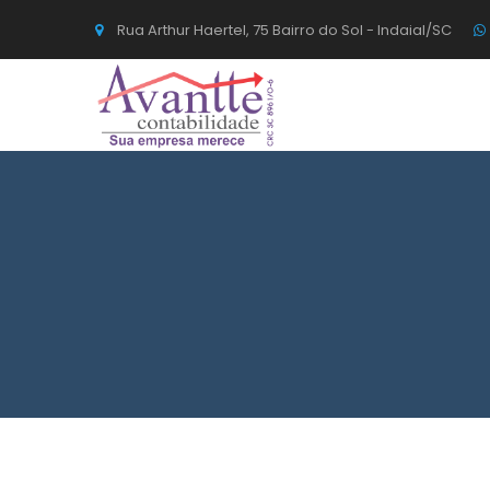
Rua Arthur Haertel, 75 Bairro do Sol - Indaial/SC