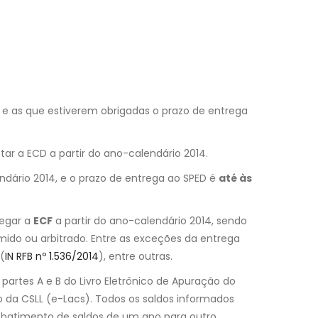
a PJ e as que estiverem obrigadas o prazo de entrega
tar a ECD a partir do ano-calendário 2014.
endário 2014, e o prazo de entrega ao SPED é
até às
regar a
ECF
a partir do ano-calendário 2014, sendo
sumido ou arbitrado. Entre as exceções da entrega
 (
IN RFB nº 1.536/2014
), entre outras.
partes A e B do Livro Eletrônico de Apuração do
lo da CSLL (e-Lacs). Todos os saldos informados
o batimento de saldos de um ano para outro.