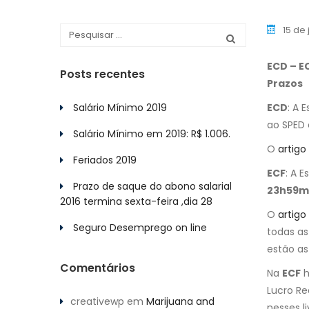
15 de
ECD – EC
Posts recentes
Prazos
Salário Mínimo 2019
ECD
: A 
ao SPED
Salário Mínimo em 2019: R$ 1.006.
O
artigo
Feriados 2019
ECF
: A E
Prazo de saque do abono salarial
23h59m
2016 termina sexta-feira ,dia 28
O
artigo 
Seguro Desemprego on line
todas as
estão as
Comentários
Na
ECF
h
Lucro Re
creativewp
em
Marijuana and
nesses l