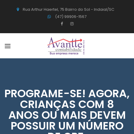
Rua Arthur Haertel, 75 Bairro do Sol - Indaial/SC
(47) 99906-1567
PROGRAME-SE! AGORA,
CRIANÇAS COM 8
ANOS OU MAIS DEVEM
POSSUIR UM NÚMERO